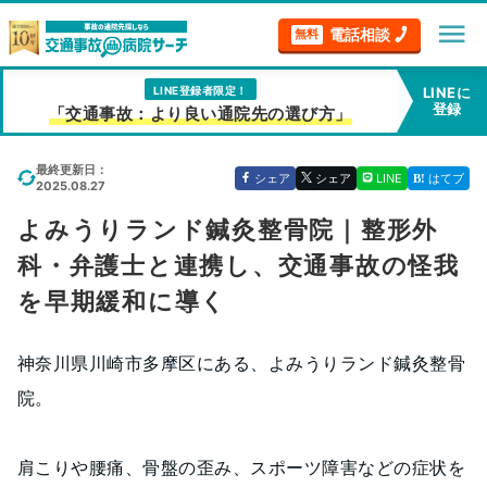
menu
電話相談
無料
LINE登録者限定！
LINEに
登録
「交通事故：より良い通院先の選び方」
最終更新日：
シェア
シェア
LINE
はてブ
2025.08.27
よみうりランド鍼灸整骨院｜整形外
科・弁護士と連携し、交通事故の怪我
を早期緩和に導く
神奈川県川崎市多摩区にある、よみうりランド鍼灸整骨
院。
肩こりや腰痛、骨盤の歪み、スポーツ障害などの症状を