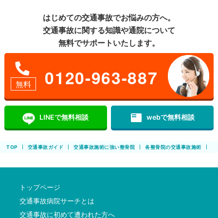
はじめての交通事故でお悩みの方へ。
交通事故に関する知識や通院について
無料でサポートいたします。
0120-963-887
無料
featured_play_list
LINEで無料相談
webで無料相談
TOP
交通事故ガイド
交通事故施術に強い整骨院
各整骨院の交通事故施術
よ
トップページ
交通事故病院サーチとは
交通事故に初めて遭われた方へ