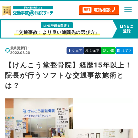
menu
電話相談
無料
LINE登録者限定！
LINEに
登録
「交通事故：より良い通院先の選び方」
最終更新日：
シェア
シェア
LINE
はてブ
2022.08.26
【けんこう堂整骨院】経歴15年以上！
院長が行うソフトな交通事故施術と
は？