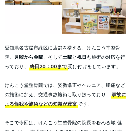
愛知県名古屋市緑区に店舗を構える、けんこう堂整骨
院。
月曜から金曜
、そして
土曜
と
祝日
も施術の対応を行
っており、
終日20：00まで
受け付けをしています。
けんこう堂整骨院では、姿勢矯正やヘルニア、腰痛など
の施術に加え、交通事故施術も取り扱っており、
事故に
よる怪我や施術などの知識が豊富
です。
そこで今回は、けんこう堂整骨院の院長を務める城 健