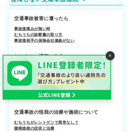
交通事故被害に遭ったら
事故後痛みが無い時
むちうちの診断書の取り方
事故後相手の保険会社連絡がない
×
むちうちの通院の仕方
交通事故後の通院先
むちうちの症状の伝え方
整形外科と整骨院は併用可？
病院が事故患者を受け入れていない
病院の転院の方法
軽いむちうちは放置してもいい？
交通事故の怪我の治療や施術について
むちうちがレントゲンで異常なし？
腰椎捻挫の症状と治療