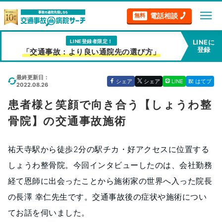
menu
電話相談
無料
LINE登録者限定！
LINEに
登録
「交通事故：より良い通院先の選び方」
最終更新日：
シェア
シェア
LINE
はてブ
2022.08.26
患者様と笑顔で向き合う【しょうわ整
骨院】の交通事故施術
祐天寺駅から徒歩2分の駅チカ・好アクセスに位置する
しょうわ整骨院。今回インタビューしたのは、会社勤務
経て恩師に出会ったことから施術家の世界へ入った院長
の長澤 幸仁先生です。交通事故後の症状や施術につい
てお話を伺いました。