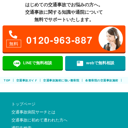
はじめての交通事故でお悩みの方へ。
交通事故に関する知識や通院について
無料でサポートいたします。
0120-963-887
無料
featured_play_list
LINEで無料相談
webで無料相談
TOP
交通事故ガイド
交通事故施術に強い整骨院
各整骨院の交通事故施術
患
トップページ
交通事故病院サーチとは
交通事故に初めて遭われた方へ
通院先検索