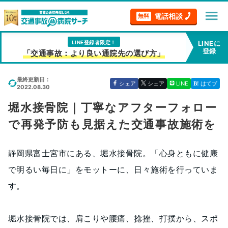
menu
電話相談
無料
LINE登録者限定！
LINEに
登録
「交通事故：より良い通院先の選び方」
最終更新日：
シェア
シェア
LINE
はてブ
2022.08.30
堀水接骨院｜丁寧なアフターフォロー
で再発予防も見据えた交通事故施術を
静岡県富士宮市にある、堀水接骨院。「心身ともに健康
で明るい毎日に」をモットーに、日々施術を行っていま
す。
堀水接骨院では、肩こりや腰痛、捻挫、打撲から、スポ