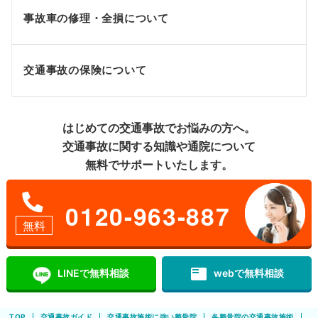
事故車の修理・全損について
交通事故の保険について
はじめての交通事故でお悩みの方へ。
交通事故に関する知識や通院について
無料でサポートいたします。
0120-963-887
無料
featured_play_list
LINEで無料相談
webで無料相談
TOP
交通事故ガイド
交通事故施術に強い整骨院
各整骨院の交通事故施術
堀