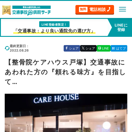
menu
電話相談
無料
LINE登録者限定！
LINEに
登録
「交通事故：より良い通院先の選び方」
最終更新日：
シェア
シェア
LINE
はてブ
2022.08.26
【整骨院ケアハウス戸塚】交通事故に
あわれた方の『頼れる味方』を目指し
て…