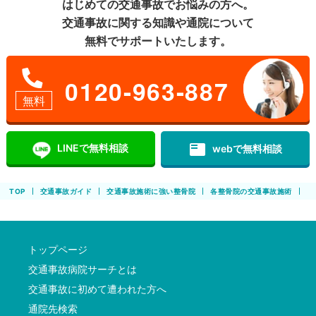
はじめての交通事故でお悩みの方へ。
交通事故に関する知識や通院について
無料でサポートいたします。
0120-963-887
無料
featured_play_list
LINEで無料相談
webで無料相談
TOP
交通事故ガイド
交通事故施術に強い整骨院
各整骨院の交通事故施術
【
トップページ
交通事故病院サーチとは
交通事故に初めて遭われた方へ
通院先検索