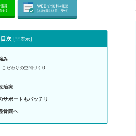
料相談
WEBで無料相談
、受付)
(24時間365日、受付)
目次
[
非表示
]
強み
！こだわりの空間づくり
故治療
のサポートもバッチリ
整骨院へ