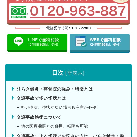
電話受付時間 9:00～22:00
LINEで無料相談
WEBで無料相談
(24時間365日、受付)
(24時間365日、受付)
目次
[
非表示
]
ひらき鍼灸・整骨院の強み・特徴とは
交通事故で多い怪我とは
軽い症状、症状がない場合も注意が必要
交通事故施術について
他の医療機関との併用、転院も可能
交通事故による怪我でお悩みの方は、ひらき鍼灸・整