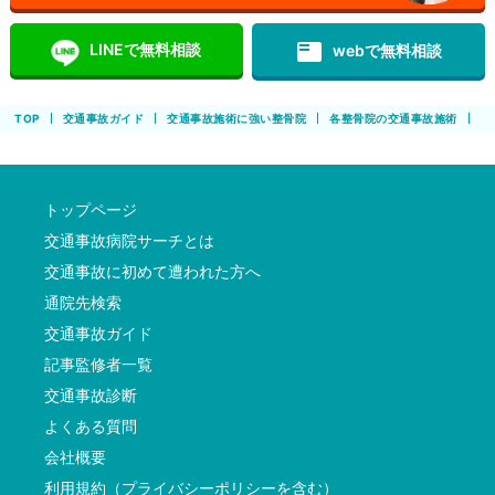
featured_play_list
LINEで無料相談
webで無料相談
TOP
交通事故ガイド
交通事故施術に強い整骨院
各整骨院の交通事故施術
ひ
トップページ
交通事故病院サーチとは
交通事故に初めて遭われた方へ
通院先検索
交通事故ガイド
記事監修者一覧
交通事故診断
よくある質問
会社概要
利用規約（プライバシーポリシーを含む）