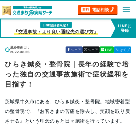
menu
電話相談
無料
LINE登録者限定！
LINEに
登録
「交通事故：より良い通院先の選び方」
最終更新日：
シェア
シェア
LINE
はてブ
2022.08.26
ひらき鍼灸・整骨院｜長年の経験で培
った独自の交通事故施術で症状緩和を
目指す！
茨城県牛久市にある、ひらき鍼灸・整骨院。地域密着型
の整骨院で、『お客さまの苦痛を除去し、笑顔を取り戻
させる』という理念のもと日々施術を行っています。