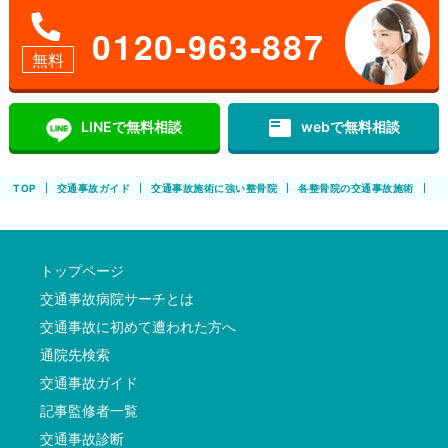
0120-963-887
無料
featured_play_list
LINEで無料相談
webで無料相談
TOP
交通事故ガイド
交通事故施術に強い整骨院
各整骨院の交通事故施術
と
トップページ
交通事故病院サーチとは
交通事故に初めて遭われた方へ
通院先検索
交通事故ガイド
記事監修者一覧
交通事故診断