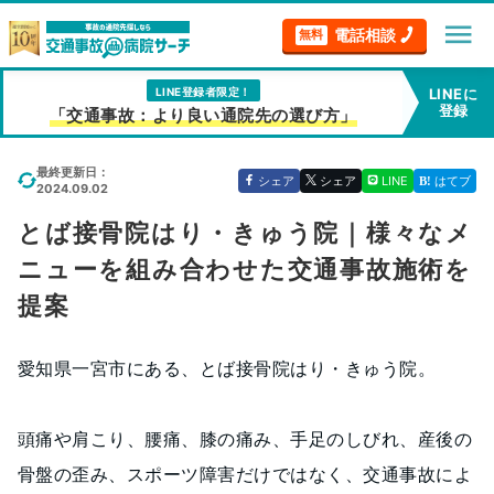
menu
電話相談
無料
LINE登録者限定！
LINEに
登録
「交通事故：より良い通院先の選び方」
最終更新日：
シェア
シェア
LINE
はてブ
2024.09.02
とば接骨院はり・きゅう院｜様々なメ
ニューを組み合わせた交通事故施術を
提案
愛知県一宮市にある、とば接骨院はり・きゅう院。
頭痛や肩こり、腰痛、膝の痛み、手足のしびれ、産後の
骨盤の歪み、スポーツ障害だけではなく、交通事故によ