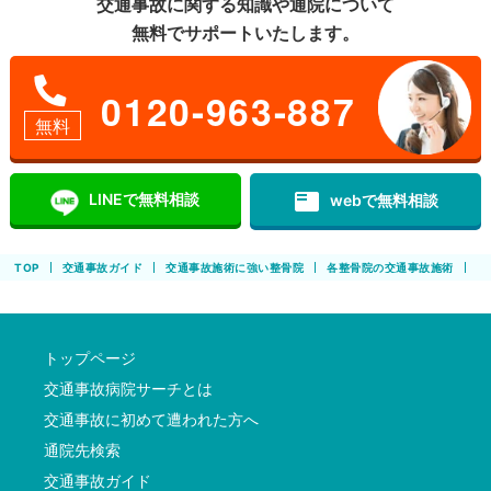
交通事故に関する知識や通院について
無料でサポートいたします。
0120-963-887
無料
featured_play_list
LINEで無料相談
webで無料相談
TOP
交通事故ガイド
交通事故施術に強い整骨院
各整骨院の交通事故施術
お
トップページ
交通事故病院サーチとは
交通事故に初めて遭われた方へ
通院先検索
交通事故ガイド