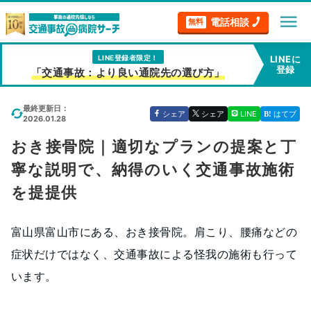
menu
電話相談
無料
LINE登録者限定！
LINEに
登録
「交通事故：より良い通院先の選び方」
最終更新日：
シェア
シェア
LINE
はてブ
2026.01.28
おき接骨院｜適切なプランの提案と丁
寧な説明で、納得のいく交通事故施術
を提提供
富山県富山市にある、おき接骨院。肩こり、腰痛などの
症状だけではなく、交通事故による怪我の施術も行って
います。