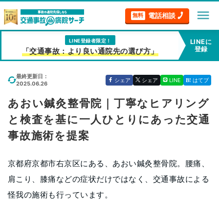
menu
電話相談
無料
LINE登録者限定！
LINEに
登録
「交通事故：より良い通院先の選び方」
最終更新日：
シェア
シェア
LINE
はてブ
2025.06.26
あおい鍼灸整骨院｜丁寧なヒアリング
と検査を基に一人ひとりにあった交通
事故施術を提案
京都府京都市右京区にある、あおい鍼灸整骨院。腰痛、
肩こり、膝痛などの症状だけではなく、交通事故による
怪我の施術も行っています。