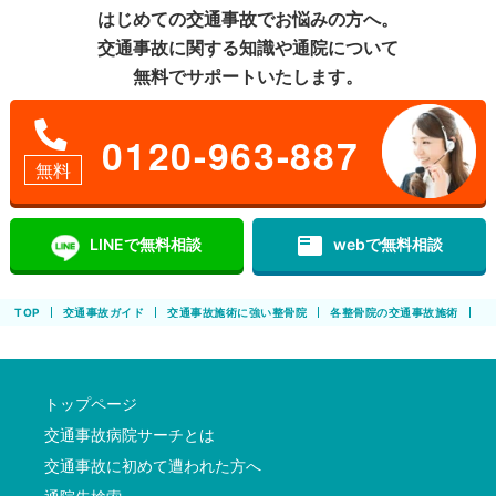
はじめての交通事故でお悩みの方へ。
交通事故に関する知識や通院について
無料でサポートいたします。
0120-963-887
無料
featured_play_list
LINEで無料相談
webで無料相談
TOP
交通事故ガイド
交通事故施術に強い整骨院
各整骨院の交通事故施術
あ
トップページ
交通事故病院サーチとは
交通事故に初めて遭われた方へ