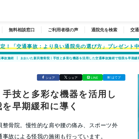
無料相談窓口
ご利用者様の声
通院先を検索
交通
者限定！「交通事故：より良い通院先の選び方」プレゼント
通事故施術
おおいた新貝整骨院｜手技と多彩な機器を活用した交通事故施術で怪我を早期緩
はてブ
シェア
シェア
LINE
｜手技と多彩な機器を活用し
我を早期緩和に導く
貝整骨院。慢性的な肩や腰の痛み、スポーツ外
通事故による怪我の施術も行っています。