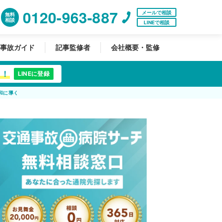
0120-963-887
メールで相談
無料
相談
LINEで相談
事故ガイド
記事監修者
会社概要・監修
中！
LINEに登録
和に導く