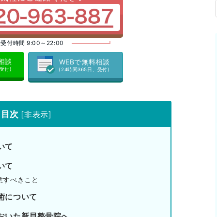
受付時間 9:00～22:00
料相談
WEBで無料相談
、受付)
(24時間365日、受付)
目次
[
非表示
]
いて
いて
意すべきこと
術について
おいた新貝整骨院へ