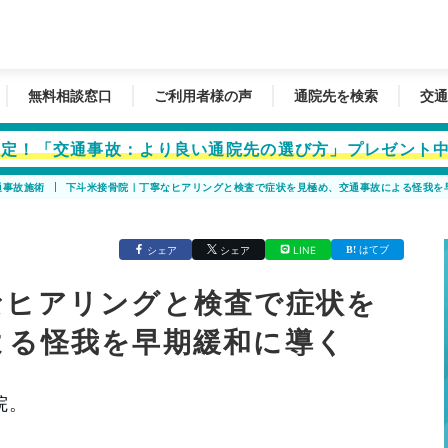
無料相談窓口
ご利用者様の声
通院先を検索
交通
者限定！「交通事故：より良い通院先の選び方」プレゼント
通事故施術
下斗米接骨院｜丁寧なヒアリングと検査で症状を見極め、交通事故による怪我を
はてブ
シェア
シェア
LINE
なヒアリングと検査で症状を
よる怪我を早期緩和に導く
院。