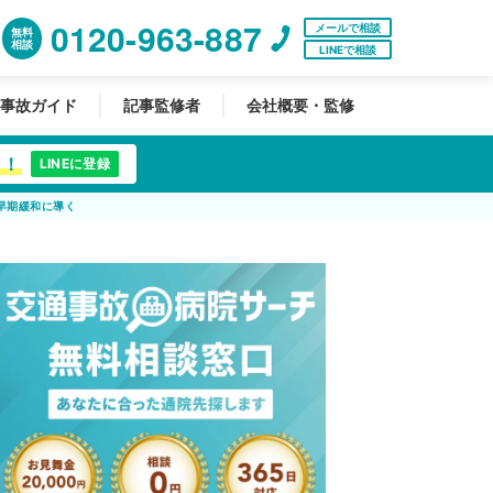
0120-963-887
メールで相談
無料
相談
LINEで相談
事故ガイド
記事監修者
会社概要・監修
中！
LINEに登録
早期緩和に導く