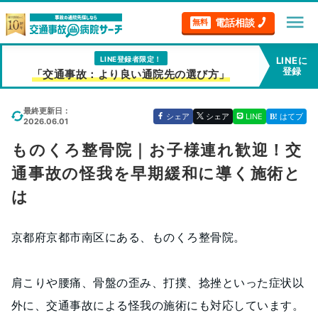
menu
電話相談
無料
LINE登録者限定！
LINEに
登録
「交通事故：より良い通院先の選び方」
最終更新日：
シェア
シェア
LINE
はてブ
2026.06.01
ものくろ整骨院｜お子様連れ歓迎！交
通事故の怪我を早期緩和に導く施術と
は
京都府京都市南区にある、ものくろ整骨院。
肩こりや腰痛、骨盤の歪み、打撲、捻挫といった症状以
外に、交通事故による怪我の施術にも対応しています。