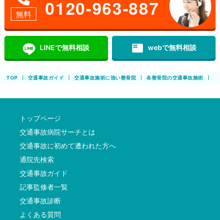
0120-963-887
無料
featured_play_list
LINEで無料相談
webで無料相談
TOP
交通事故ガイド
交通事故施術に強い整骨院
各整骨院の交通事故施術
も
トップページ
交通事故病院サーチとは
交通事故に初めて遭われた方へ
通院先検索
交通事故ガイド
記事監修者一覧
交通事故診断
よくある質問