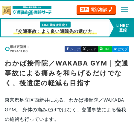
menu
電話相談
無料
LINE登録者限定！
LINEに
登録
「交通事故：より良い通院先の選び方」
最終更新日：
シェア
シェア
LINE
はてブ
2024.11.06
わかば接骨院／WAKABA GYM｜交通
事故による痛みを和らげるだけでな
く、後遺症の軽減も目指す
東京都足立区西新井にある、わかば接骨院／WAKABA
GYM。 身体の痛みだけではなく、交通事故による怪我
の施術も行っています。