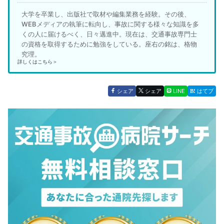
大学を卒業し、出版社で取材や編集業務を経験。その後、
WEBメディアの執筆に転向し、事故に関する様々な知識を多
くの人に届けるべく、日々邁進中。現在は、交通事故専門士
の資格を取得するために勉強をしている。座右の銘は、格物
究理。
詳しくはこちら＞
シェア
シェア
LINE
はてブ