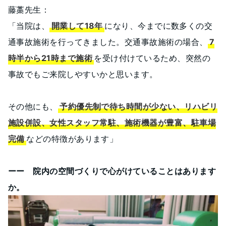
藤藁先生：
「当院は、
開業して18年
になり、今までに数多くの交
通事故施術を行ってきました。交通事故施術の場合、
7
時半から21時まで施術
を受け付けているため、突然の
事故でもご来院しやすいかと思います。
その他にも、
予約優先制で待ち時間が少ない、リハビリ
施設併設、女性スタッフ常駐、施術機器が豊富、駐車場
完備
などの特徴があります」
ーー 院内の空間づくりで心がけていることはあります
か。