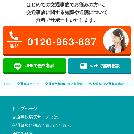
はじめての交通事故でお悩みの方へ。
交通事故に関する知識や通院について
無料でサポートいたします。
0120-963-887
無料
featured_play_list
LINEで無料相談
webで無料相談
TOP
交通事故ガイド
交通事故施術に強い整骨院
各整骨院の交通事故施術
わ
トップページ
交通事故病院サーチとは
交通事故に初めて遭われた方へ
通院先検索