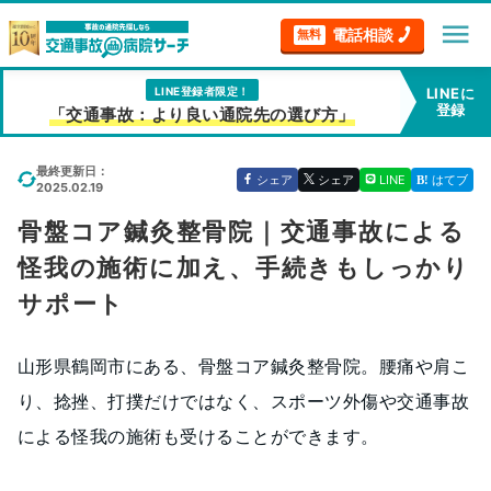
menu
電話相談
無料
LINE登録者限定！
LINEに
登録
「交通事故：より良い通院先の選び方」
最終更新日：
シェア
シェア
LINE
はてブ
2025.02.19
骨盤コア鍼灸整骨院｜交通事故による
怪我の施術に加え、手続きもしっかり
サポート
山形県鶴岡市にある、骨盤コア鍼灸整骨院。腰痛や肩こ
り、捻挫、打撲だけではなく、スポーツ外傷や交通事故
による怪我の施術も受けることができます。