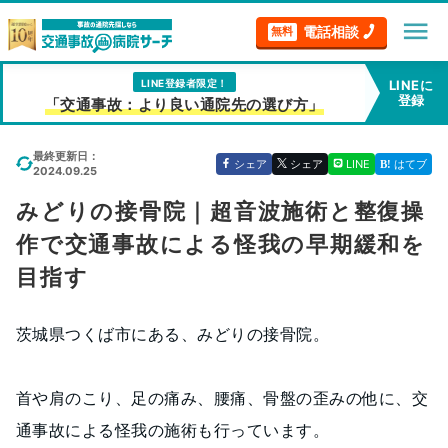
menu
電話相談
無料
LINE登録者限定！
LINEに
登録
「交通事故：より良い通院先の選び方」
最終更新日：
シェア
シェア
LINE
はてブ
2024.09.25
みどりの接骨院｜超音波施術と整復操
作で交通事故による怪我の早期緩和を
目指す
茨城県つくば市にある、みどりの接骨院。
首や肩のこり、足の痛み、腰痛、骨盤の歪みの他に、交
通事故による怪我の施術も行っています。