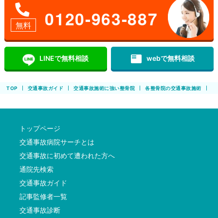
0120-963-887
無料
featured_play_list
LINEで無料相談
webで無料相談
TOP
交通事故ガイド
交通事故施術に強い整骨院
各整骨院の交通事故施術
み
トップページ
交通事故病院サーチとは
交通事故に初めて遭われた方へ
通院先検索
交通事故ガイド
記事監修者一覧
交通事故診断