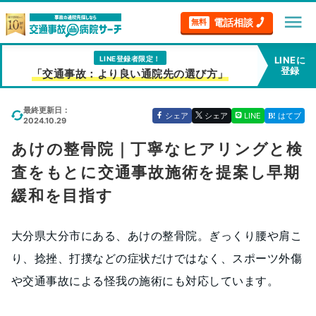
menu
電話相談
無料
LINE登録者限定！
LINEに
登録
「交通事故：より良い通院先の選び方」
最終更新日：
シェア
シェア
LINE
はてブ
2024.10.29
あけの整骨院｜丁寧なヒアリングと検
査をもとに交通事故施術を提案し早期
緩和を目指す
大分県大分市にある、あけの整骨院。ぎっくり腰や肩こ
り、捻挫、打撲などの症状だけではなく、スポーツ外傷
や交通事故による怪我の施術にも対応しています。