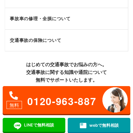
事故車の修理・全損について
交通事故の保険について
はじめての交通事故でお悩みの方へ。
交通事故に関する知識や通院について
無料でサポートいたします。
0120-963-887
無料
featured_play_list
LINEで無料相談
webで無料相談