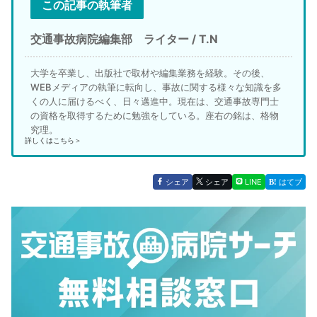
この記事の執筆者
交通事故病院編集部 ライター / T.N
大学を卒業し、出版社で取材や編集業務を経験。その後、
WEBメディアの執筆に転向し、事故に関する様々な知識を多
くの人に届けるべく、日々邁進中。現在は、交通事故専門士
の資格を取得するために勉強をしている。座右の銘は、格物
究理。
詳しくはこちら＞
シェア
シェア
LINE
はてブ