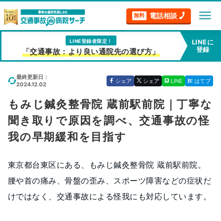
menu
電話相談
無料
LINE登録者限定！
LINEに
登録
「交通事故：より良い通院先の選び方」
最終更新日：
シェア
シェア
LINE
はてブ
2024.12.02
もみじ鍼灸整骨院 蔵前駅前院｜丁寧な
聞き取りで原因を調べ、交通事故の怪
我の早期緩和を目指す
東京都台東区にある、もみじ鍼灸整骨院 蔵前駅前院。
腰や首の痛み、骨盤の歪み、スポーツ障害などの症状だ
けではなく、交通事故による怪我にも対応しています。