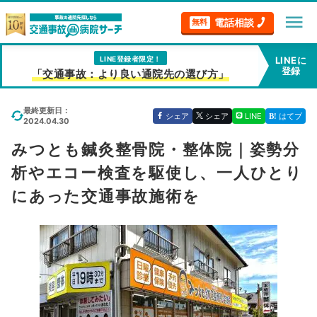
menu
電話相談
無料
LINE登録者限定！
LINEに
登録
「交通事故：より良い通院先の選び方」
最終更新日：
シェア
シェア
LINE
はてブ
2024.04.30
みつとも鍼灸整骨院・整体院｜姿勢分
析やエコー検査を駆使し、一人ひとり
にあった交通事故施術を