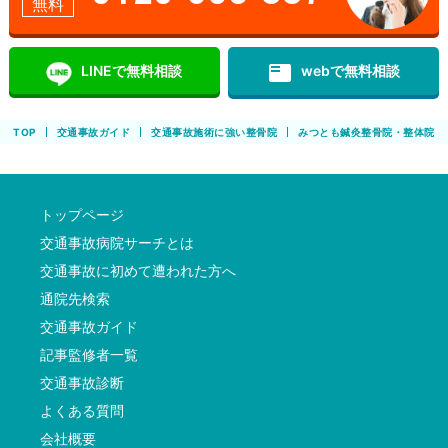
無料
featured_play_list
LINEで無料相談
webで無料相談
TOP
交通事故ガイド
交通事故施術に強い整骨院
みつとも鍼灸整骨院・整体院｜
トップページ
交通事故病院サーチとは
交通事故に初めて遭われた方へ
通院先検索
交通事故ガイド
記事監修者一覧
交通事故診断
よくある質問
会社概要