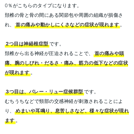
0％がこちらのタイプになります。
頚椎の骨と骨の間にある関節包や周囲の組織が損傷さ
れ、
首の痛みや動かしにくさなどの症状が現れます
。
2つ目は神経根症型
です。
頚椎から出る神経が圧迫されることで、
首の痛みや頭
痛、腕のしびれ・だるさ・痛み、筋力の低下などの症状
が現れます
。
3つ目は、バレー・リュー症候群型
です。
むちうちなどで頸部の交感神経が刺激されることによ
り、
めまいや耳鳴り、息苦しさなど、様々な症状が現れ
ます
。