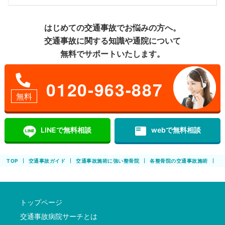
はじめての交通事故でお悩みの方へ。
交通事故に関する知識や通院について
無料でサポートいたします。
0120-963-887
無料
featured_play_list
LINEで無料相談
webで無料相談
TOP
交通事故ガイド
交通事故施術に強い整骨院
各整骨院の交通事故施術
参
トップページ
交通事故病院サーチとは