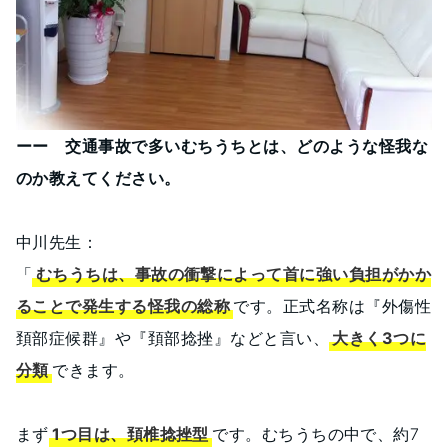
ーー 交通事故で多いむちうちとは、どのような怪我な
のか教えてください。
中川先生：
「
むちうちは、事故の衝撃によって首に強い負担がかか
ることで発生する怪我の総称
です。正式名称は『外傷性
頚部症候群』や『頚部捻挫』などと言い、
大きく3つに
分類
できます。
まず
1つ目は、頚椎捻挫型
です。むちうちの中で、約7