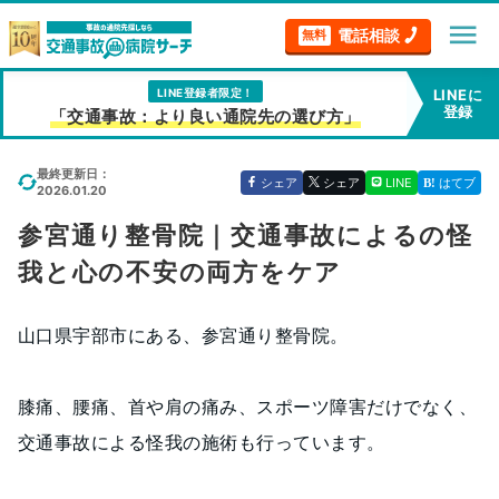
menu
電話相談
無料
LINE登録者限定！
LINEに
登録
「交通事故：より良い通院先の選び方」
最終更新日：
シェア
シェア
LINE
はてブ
2026.01.20
参宮通り整骨院｜交通事故によるの怪
我と心の不安の両方をケア
山口県宇部市にある、参宮通り整骨院。
膝痛、腰痛、首や肩の痛み、スポーツ障害だけでなく、
交通事故による怪我の施術も行っています。