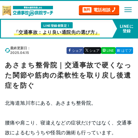
menu
電話相談
無料
LINE登録者限定！
LINEに
登録
「交通事故：より良い通院先の選び方」
最終更新日：
シェア
シェア
LINE
はてブ
2025.04.15
あさまち整骨院｜交通事故で硬くなっ
た関節や筋肉の柔軟性を取り戻し後遺
症を防ぐ
北海道旭川市にある、あさまち整骨院。
腰痛や肩こり、寝違えなどの症状だけではなく、交通事
故によるむちうちや怪我の施術も行っています。