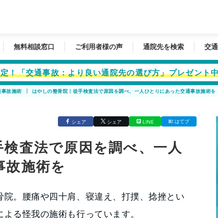
無料相談窓口
ご利用者様の声
通院先を検索
交通
者限定！「交通事故：より良い通院先の選び方」プレゼント
通事故施術
はやしの整骨院｜徒手検査法で原因を調べ、一人ひとりにあった交通事故施術を
はてブ
シェア
シェア
LINE
手検査法で原因を調べ、一人
事故施術を
骨院。腰痛や四十肩、寝違え、打撲、捻挫とい
による怪我の施術も行っています。