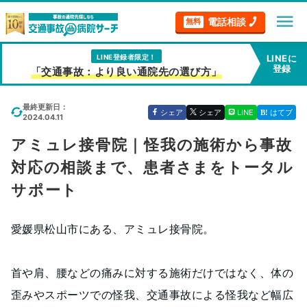
menu
電話相談
無料
LINE登録者限定！
LINEに
登録
「交通事故：より良い通院先の選び方」
最終更新日：
シェア
シェア
LINE
はてブ
2024.04.11
アミュレ接骨院｜怪我の施術から事故
対応の相談まで、患者さまをトータル
サポート
愛媛県松山市にある、アミュレ接骨院。
首や肩、腰などの痛みに対する施術だけではなく、体の
歪みやスポーツでの怪我、交通事故による怪我など幅広