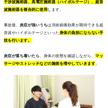
干渉波施術器、高電圧施術器（ハイボルテージ）、超音
波施術器を複合的に使用
します。
事故後、
炎症が強いうち
は消炎鎮痛効果が期待できる超
音波やハイボルテージといった
身体の負担にならない手
技を行います。
炎症が落ち着いたら
、身体の状態を確認しながら、
マッ
サージやストレッチなどの施術を増やしていきます
」