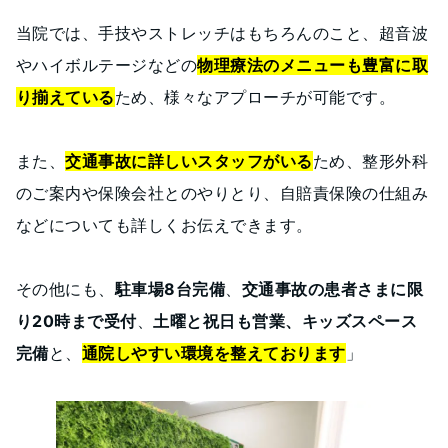
当院では、手技やストレッチはもちろんのこと、超音波
やハイボルテージなどの
物理療法のメニューも豊富に取
り揃えている
ため、様々なアプローチが可能です。
また、
交通事故に詳しいスタッフがいる
ため、整形外科
のご案内や保険会社とのやりとり、自賠責保険の仕組み
などについても詳しくお伝えできます。
その他にも、
駐車場8台完備
、
交通事故の患者さまに限
り20時まで受付
、
土曜と祝日も営業、キッズスペース
完備
と、
通院しやすい環境を整えております
」