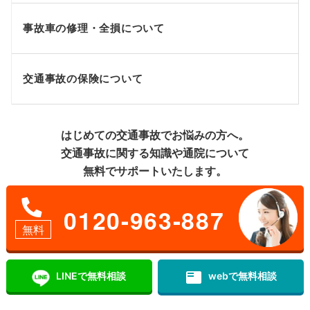
事故車の修理・全損について
交通事故の保険について
はじめての交通事故でお悩みの方へ。
交通事故に関する知識や通院について
無料でサポートいたします。
0120-963-887
無料
featured_play_list
LINEで無料相談
webで無料相談