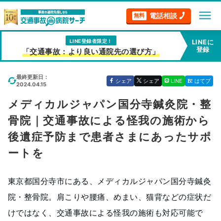
menu
電話相談
無料
LINE登録者限定！
LINEに
登録
「交通事故：より良い通院先の選び方」
最終更新日：
シェア
シェア
LINE
はてブ
2024.04.15
メディカルジャパン国分寺鍼灸院・整
骨院｜交通事故による怪我の施術から
後遺症予防まで患者さまにあったサポ
ートを
東京都国分寺市にある、メディカルジャパン国分寺鍼灸
院・整骨院。肩こりや腰痛、めまい、猫背などの症状だ
けではなく、交通事故による怪我の施術も対応可能で