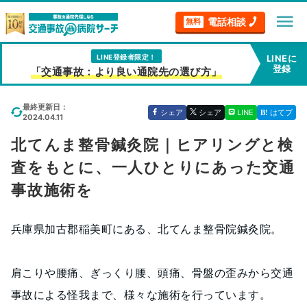
menu
電話相談
無料
LINE登録者限定！
LINEに
登録
「交通事故：より良い通院先の選び方」
最終更新日：
シェア
シェア
LINE
はてブ
2024.04.11
北てんま整骨鍼灸院｜ヒアリングと検
査をもとに、一人ひとりにあった交通
事故施術を
兵庫県加古郡稲美町にある、北てんま整骨院鍼灸院。
肩こりや腰痛、ぎっくり腰、頭痛、骨盤の歪みから交通
事故による怪我まで、様々な施術を行っています。