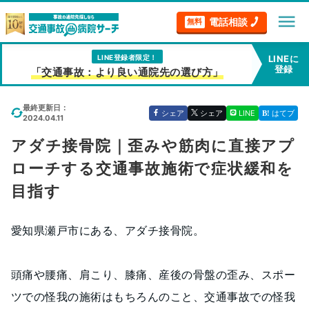
menu
電話相談
無料
LINE登録者限定！
LINEに
登録
「交通事故：より良い通院先の選び方」
最終更新日：
シェア
シェア
LINE
はてブ
2024.04.11
アダチ接骨院｜歪みや筋肉に直接アプ
ローチする交通事故施術で症状緩和を
目指す
愛知県瀬戸市にある、アダチ接骨院。
頭痛や腰痛、肩こり、膝痛、産後の骨盤の歪み、スポー
ツでの怪我の施術はもちろんのこと、交通事故での怪我