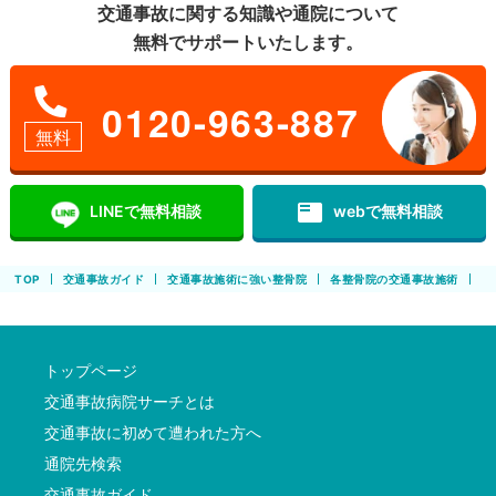
交通事故に関する知識や通院について
無料でサポートいたします。
0120-963-887
無料
featured_play_list
LINEで無料相談
webで無料相談
TOP
交通事故ガイド
交通事故施術に強い整骨院
各整骨院の交通事故施術
ア
トップページ
交通事故病院サーチとは
交通事故に初めて遭われた方へ
通院先検索
交通事故ガイド