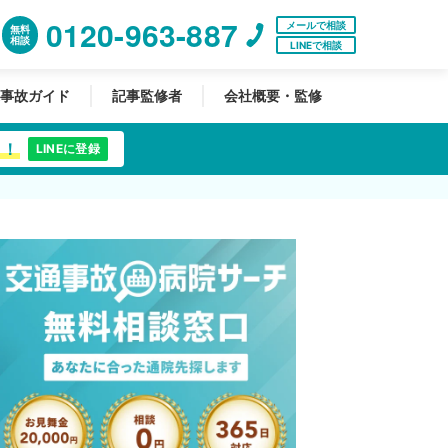
0120-963-887
メールで相談
無料
相談
LINEで相談
事故ガイド
記事監修者
会社概要・監修
中！
LINEに登録