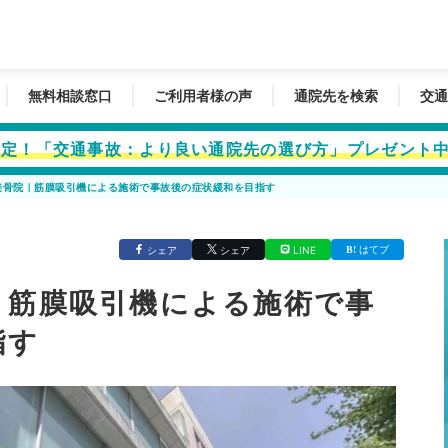
無料相談窓口
ご利用者様の声
通院先を検索
交通
者限定！「交通事故：より良い通院先の選び方」プレゼント
接骨院｜筋膜吸引機による施術で事故後の症状緩和を目指す
はてブ
シェア
シェア
LINE
｜筋膜吸引機による施術で事
指す