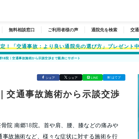
無料相談窓口
ご利用者様の声
通院先を検索
交通
者限定！「交通事故：より良い通院先の選び方」プレゼント
 南郷18院｜交通事故施術から示談交渉まで親身にサポート
はてブ
シェア
シェア
LINE
8院｜交通事故施術から示談交渉
整骨院 南郷18院。首や肩、腰、膝などの痛みや
通事故施術など、様々な症状に対する施術を行