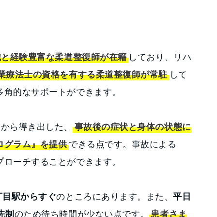
識と経験豊富な柔道整復師が在籍
しており、リハ
業療法士の資格を有する柔道整復師が常駐
して
多角的なサポートができます。
タから導き出した、
事故後の症状と身体の状態に
ログラム』を提供
できる点です。事故による
プローチすることができます。
丁目駅からすぐ
のところにあります。また、
平日
先制
のため待ち時間が少ない点です。
患者さま