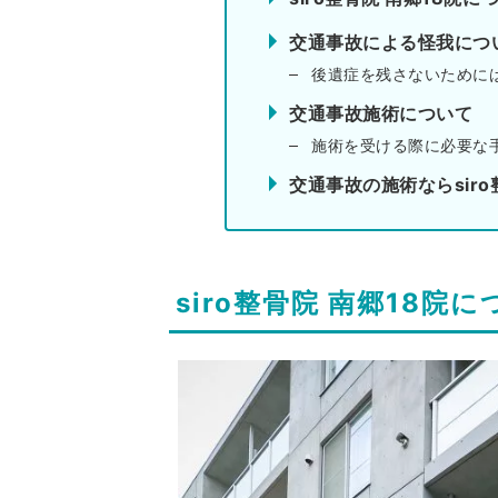
交通事故による怪我につ
後遺症を残さないために
交通事故施術について
施術を受ける際に必要な
交通事故の施術ならsiro
siro整骨院 南郷18院