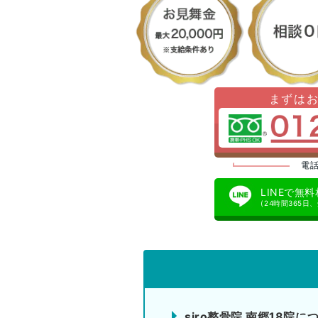
まずは
電話
LINEで無
(24時間365日
siro整骨院 南郷18院に