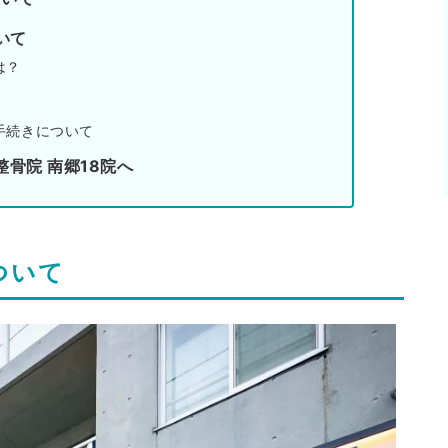
いて
は？
手続きについて
整骨院 南郷18院へ
について