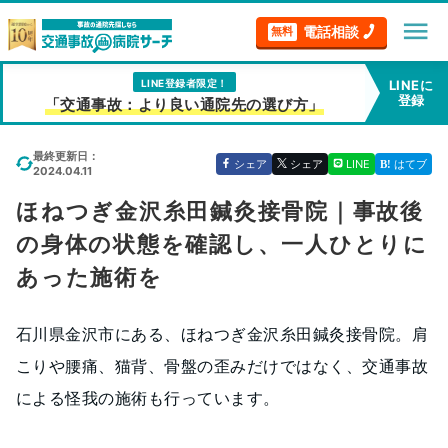
menu
電話相談
無料
LINE登録者限定！
LINEに
登録
「交通事故：より良い通院先の選び方」
最終更新日：
シェア
シェア
LINE
はてブ
2024.04.11
ほねつぎ金沢糸田鍼灸接骨院｜事故後
の身体の状態を確認し、一人ひとりに
あった施術を
石川県金沢市にある、ほねつぎ金沢糸田鍼灸接骨院。肩
こりや腰痛、猫背、骨盤の歪みだけではなく、交通事故
による怪我の施術も行っています。