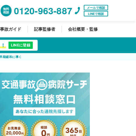
0120-963-887
メールで相談
無料
相談
LINEで相談
事故ガイド
記事監修者
会社概要・監修
中！
LINEに登録
早期緩和に導く