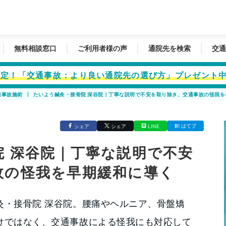
無料相談窓口
ご利用者様の声
通院先を検索
交通
者限定！「交通事故：より良い通院先の選び方」プレゼント
通事故施術
たいよう鍼灸・接骨院 深谷院｜丁寧な説明で不安を取り除き、交通事故の怪我を
はてブ
シェア
シェア
LINE
 深谷院｜丁寧な説明で不安
故の怪我を早期緩和に導く
灸・接骨院 深谷院。腰痛やヘルニア、骨盤矯
けではなく、交通事故による怪我にも対応して