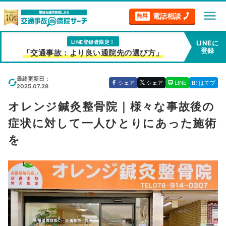
menu
電話相談
無料
LINE登録者限定！
LINEに
登録
「交通事故：より良い通院先の選び方」
最終更新日：
シェア
シェア
LINE
はてブ
2025.07.28
オレンジ鍼灸整骨院｜様々な事故後の
症状に対して一人ひとりにあった施術
を