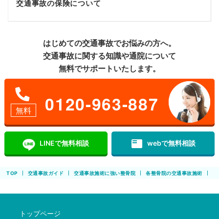
交通事故の保険について
はじめての交通事故でお悩みの方へ。
交通事故に関する知識や通院について
無料でサポートいたします。
0120-963-887
無料
featured_play_list
LINEで無料相談
webで無料相談
TOP
交通事故ガイド
交通事故施術に強い整骨院
各整骨院の交通事故施術
オ
トップページ