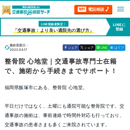
menu
電話相談
無料
LINE登録者限定！
LINEに
登録
「交通事故：より良い通院先の選び方」
最終更新日：
シェア
シェア
LINE
はてブ
2023.04.17
整骨院 心地堂｜交通事故専門士在籍
で、施術から手続きまでサポート！
福岡県飯塚市にある、整骨院 心地堂。
平日だけではなく、土曜にも通院可能な整骨院です。交
通事故の施術は、事前連絡で時間外対応も行っており、
交通事故の患者さまも多くご来院されています。