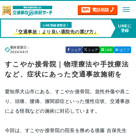
menu
電話相談
無料
LINE登録者限定！
LINEに
登録
「交通事故：より良い通院先の選び方」
最終更新日：
シェア
シェア
LINE
はてブ
2024.04.11
すこやか接骨院｜物理療法や手技療法
など、症状にあった交通事故施術を
愛知県犬山市にある、すこやか接骨院。急性外傷や肩こ
り、頭痛、腰痛、膝関節症といった慢性症状、交通事故
による怪我などの施術に対応しています。
今回は、すこやか接骨院の院長を務める後藤 吉保先生