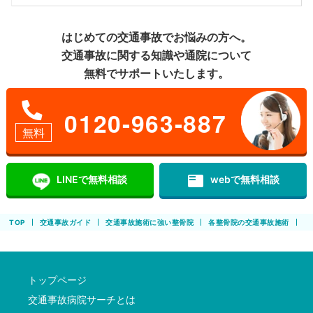
はじめての交通事故でお悩みの方へ。
交通事故に関する知識や通院について
無料でサポートいたします。
0120-963-887
無料
featured_play_list
LINEで無料相談
webで無料相談
TOP
交通事故ガイド
交通事故施術に強い整骨院
各整骨院の交通事故施術
す
トップページ
交通事故病院サーチとは