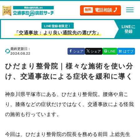
menu
電話相談
無料
LINE登録者限定！
LINEに
登録
「交通事故：より良い通院先の選び方」
最終更新日：
シェア
シェア
LINE
はてブ
2024.08.22
ひだまり整骨院｜様々な施術を使い分
け、交通事故による症状を緩和に導く
神奈川県平塚市にある、ひだまり整骨院。腰痛や肩こ
り、膝痛などの症状だけではなく、交通事故による怪我
の施術も行っています。
今回は、ひだまり整骨院の院長を務める前田 上総先生