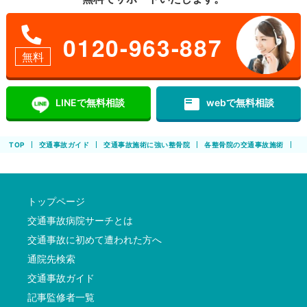
0120-963-887
無料
featured_play_list
LINEで無料相談
webで無料相談
TOP
交通事故ガイド
交通事故施術に強い整骨院
各整骨院の交通事故施術
ひ
トップページ
交通事故病院サーチとは
交通事故に初めて遭われた方へ
通院先検索
交通事故ガイド
記事監修者一覧