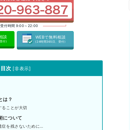
受付時間 9:00～22:00
料相談
WEBで無料相談
、受付)
(24時間365日、受付)
目次
[
非表示
]
とは？
することが大切
術について
遺症を残さないために…