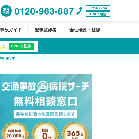
0120-963-887
メールで相談
無料
相談
LINEで相談
事故ガイド
記事監修者
会社概要・監修
中！
LINEに登録
和を目指す