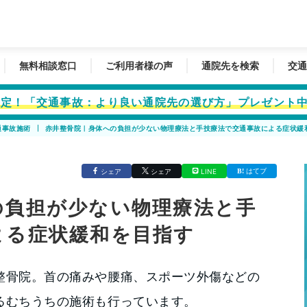
無料相談窓口
ご利用者様の声
通院先を検索
交通
者限定！「交通事故：より良い通院先の選び方」プレゼント
通事故施術
赤井整骨院｜身体への負担が少ない物理療法と手技療法で交通事故による症状緩
はてブ
シェア
シェア
LINE
の負担が少ない物理療法と手
よる症状緩和を目指す
整骨院。首の痛みや腰痛、スポーツ外傷などの
るむちうちの施術も行っています。