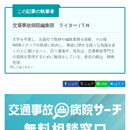
この記事の執筆者
交通事故病院編集部 ライター / T.N
大学を卒業し、出版社で取材や編集業務を経験。その後、
WEBメディアの執筆に転向し、事故に関する様々な知識を多
くの人に届けるべく、日々邁進中。現在は、交通事故専門士
の資格を取得するために勉強をしている。座右の銘は、格物
究理。
詳しくはこちら＞
シェア
シェア
LINE
はてブ