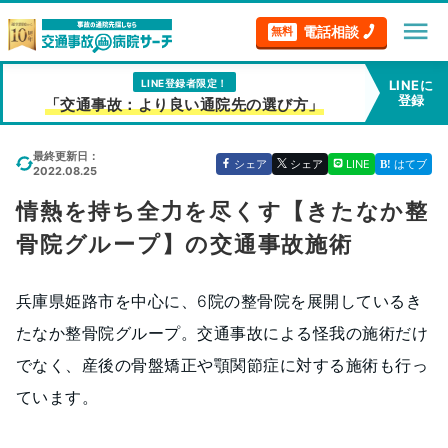
menu
電話相談
無料
LINE登録者限定！
LINEに
登録
「交通事故：より良い通院先の選び方」
最終更新日：
シェア
シェア
LINE
はてブ
2022.08.25
情熱を持ち全力を尽くす【きたなか整
骨院グループ】の交通事故施術
兵庫県姫路市を中心に、6院の整骨院を展開しているき
たなか整骨院グループ。交通事故による怪我の施術だけ
でなく、産後の骨盤矯正や顎関節症に対する施術も行っ
ています。