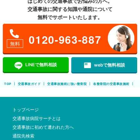
はじめての交通事故でお悩みの方へ。
交通事故に関する知識や通院について
無料でサポートいたします。
0120-963-887
無料
featured_play_list
LINEで無料相談
webで無料相談
TOP
交通事故ガイド
交通事故施術に強い整骨院
各整骨院の交通事故施術
ピ
トップページ
交通事故病院サーチとは
交通事故に初めて遭われた方へ
通院先検索