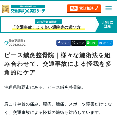
menu
電話相談
無料
LINE登録者限定！
LINEに
登録
「交通事故：より良い通院先の選び方」
最終更新日：
シェア
シェア
LINE
はてブ
2026.03.02
ピース鍼灸整骨院｜様々な施術法を組
み合わせて、交通事故による怪我を多
角的にケア
沖縄県那覇市にある、ピース鍼灸整骨院。
肩こりや首の痛み、腰痛、膝痛、スポーツ障害だけでな
く、交通事故による怪我の施術も対応しています。