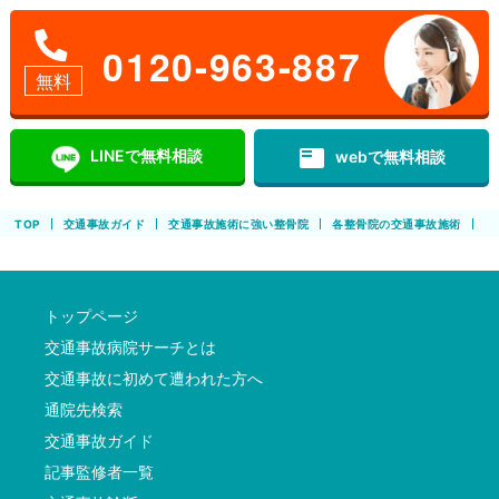
0120-963-887
無料
featured_play_list
LINEで無料相談
webで無料相談
TOP
交通事故ガイド
交通事故施術に強い整骨院
各整骨院の交通事故施術
痛
トップページ
交通事故病院サーチとは
交通事故に初めて遭われた方へ
通院先検索
交通事故ガイド
記事監修者一覧