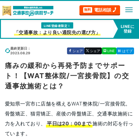
menu
電話相談
無料
LINE登録者限定！
LINEに
登録
「交通事故：より良い通院先の選び方」
最終更新日：
シェア
シェア
LINE
はてブ
2023.08.29
痛みの緩和から再発予防までサポー
ト！【WAT整体院/一宮接骨院】の交
通事故施術とは？
愛知県一宮市に店舗を構えるWAT整体院/一宮接骨院。
骨盤矯正、猫背矯正、産後の骨盤矯正、交通事故施術に
力を入れており、
平日は20：00まで
施術の対応を行っ
ています。