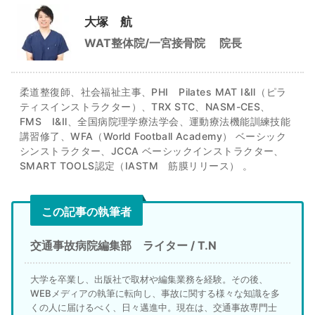
大塚 航
WAT整体院/一宮接骨院
院長
柔道整復師、社会福祉主事、PHI Pilates MAT Ⅰ&Ⅱ（ピラ
ティスインストラクター）、TRX STC、NASM-CES、
FMS Ⅰ&Ⅱ、全国病院理学療法学会、運動療法機能訓練技能
講習修了、WFA（World Football Academy） ベーシック
シンストラクター、JCCA ベーシックインストラクター、
SMART TOOLS認定（IASTM 筋膜リリース） 。
この記事の執筆者
交通事故病院編集部 ライター / T.N
大学を卒業し、出版社で取材や編集業務を経験。その後、
WEBメディアの執筆に転向し、事故に関する様々な知識を多
くの人に届けるべく、日々邁進中。現在は、交通事故専門士