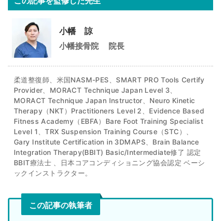
この記事を監修した先生
小幡 諒
小幡接骨院
院長
柔道整復師、米国NASM-PES、SMART PRO Tools Certify
Provider、MORACT Technique Japan Level 3、
MORACT Technique Japan Instructor、Neuro Kinetic
Therapy（NKT）Practitioners Level 2、Evidence Based
Fitness Academy（EBFA）Bare Foot Training Specialist
Level 1、TRX Suspension Training Course（STC）、
Gary Institute Certification in 3DMAPS​、Brain Balance
Integration Therapy(BBIT) Basic/Intermediate修了 認定
BBIT療法士 、日本コアコンディショニング協会認定 ベーシ
ックインストラクター。
この記事の執筆者