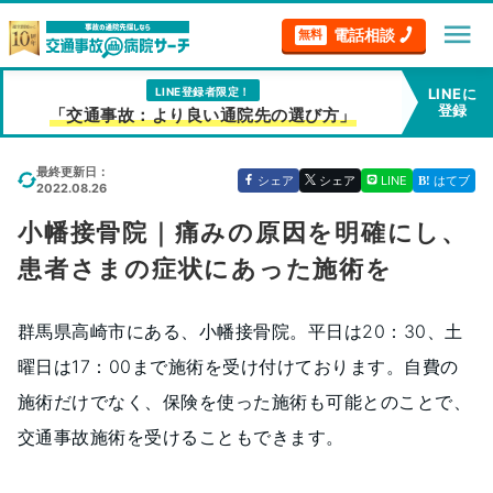
menu
電話相談
無料
LINE登録者限定！
LINEに
登録
「交通事故：より良い通院先の選び方」
最終更新日：
シェア
シェア
LINE
はてブ
2022.08.26
小幡接骨院｜痛みの原因を明確にし、
患者さまの症状にあった施術を
群馬県高崎市にある、小幡接骨院。平日は20：30、土
曜日は17：00まで施術を受け付けております。自費の
施術だけでなく、保険を使った施術も可能とのことで、
交通事故施術を受けることもできます。