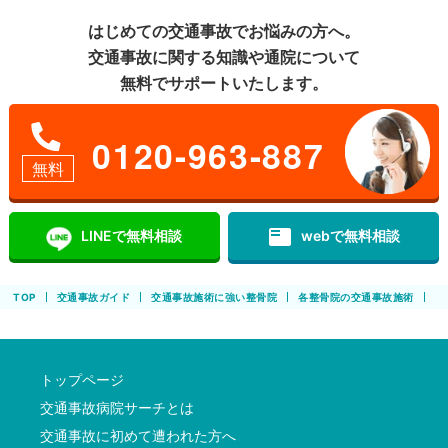
はじめての交通事故でお悩みの方へ。
交通事故に関する知識や通院について
無料でサポートいたします。
0120-963-887
無料
featured_play_list
LINEで無料相談
webで無料相談
TOP
交通事故ガイド
交通事故施術に強い整骨院
各整骨院の交通事故施術
小
トップページ
交通事故病院サーチとは
交通事故に初めて遭われた方へ