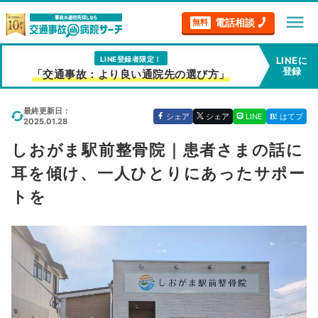
menu
電話相談
無料
LINE登録者限定！
LINEに
登録
「交通事故：より良い通院先の選び方」
最終更新日：
シェア
シェア
LINE
はてブ
2025.01.28
しおがま駅前整骨院｜患者さまの話に
耳を傾け、一人ひとりにあったサポー
トを