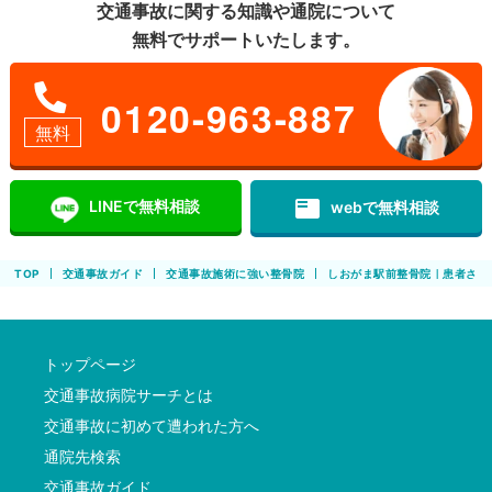
交通事故に関する知識や通院について
無料でサポートいたします。
0120-963-887
無料
featured_play_list
LINEで無料相談
webで無料相談
TOP
交通事故ガイド
交通事故施術に強い整骨院
しおがま駅前整骨院｜患者さま
トップページ
交通事故病院サーチとは
交通事故に初めて遭われた方へ
通院先検索
交通事故ガイド