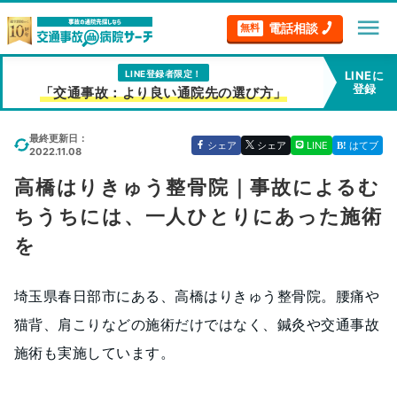
menu
電話相談
無料
LINE登録者限定！
LINEに
登録
「交通事故：より良い通院先の選び方」
最終更新日：
シェア
シェア
LINE
はてブ
2022.11.08
高橋はりきゅう整骨院｜事故によるむ
ちうちには、一人ひとりにあった施術
を
埼玉県春日部市にある、高橋はりきゅう整骨院。腰痛や
猫背、肩こりなどの施術だけではなく、鍼灸や交通事故
施術も実施しています。