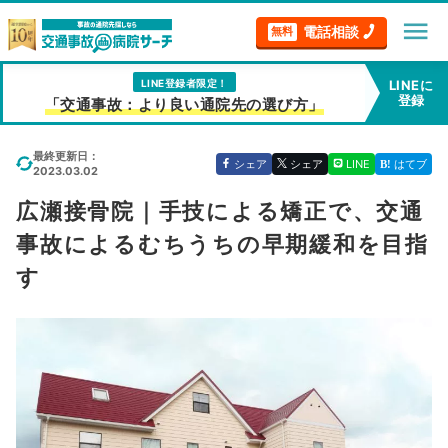
menu
電話相談
無料
LINE登録者限定！
LINEに
登録
「交通事故：より良い通院先の選び方」
最終更新日：
シェア
シェア
LINE
はてブ
2023.03.02
広瀬接骨院｜手技による矯正で、交通
事故によるむちうちの早期緩和を目指
す