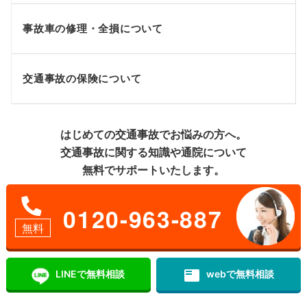
事故車の修理・全損について
交通事故の保険について
はじめての交通事故でお悩みの方へ。
交通事故に関する知識や通院について
無料でサポートいたします。
0120-963-887
無料
featured_play_list
LINEで無料相談
webで無料相談