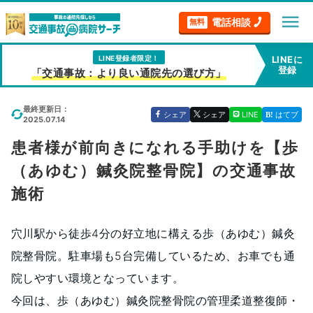
menu
電話相談
無料
LINE登録者限定！
LINEに
登録
「交通事故：より良い通院先の選び方」
最終更新日：
シェア
シェア
LINE
はてブ
2025.07.14
患者様が前向きになれる手助けを【歩
（あゆむ）鍼灸院整骨院】の交通事故
施術
穴川駅から徒歩4分の好立地に構える歩（あゆむ）鍼灸
院整骨院。駐車場も5台完備しているため、お車でも通
院しやすい環境となっています。
今回は、歩（あゆむ）鍼灸院整骨院の管理柔道整復師・