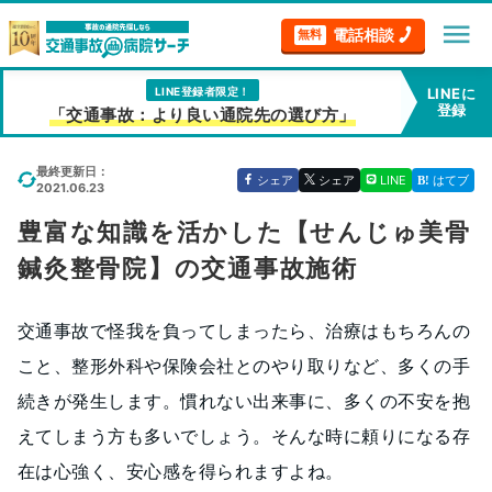
menu
電話相談
無料
LINE登録者限定！
LINEに
登録
「交通事故：より良い通院先の選び方」
最終更新日：
シェア
シェア
LINE
はてブ
2021.06.23
豊富な知識を活かした【せんじゅ美骨
鍼灸整骨院】の交通事故施術
交通事故で怪我を負ってしまったら、治療はもちろんの
こと、整形外科や保険会社とのやり取りなど、多くの手
続きが発生します。慣れない出来事に、多くの不安を抱
えてしまう方も多いでしょう。そんな時に頼りになる存
在は心強く、安心感を得られますよね。