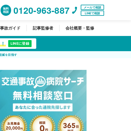
0120-963-887
メールで相談
無料
相談
LINEで相談
事故ガイド
記事監修者
会社概要・監修
中！
LINEに登録
軽減を目指す