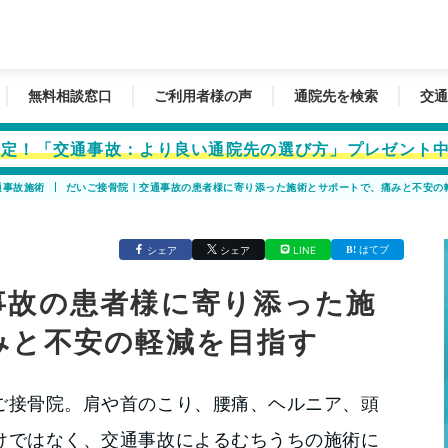
無料相談窓口
ご利用者様の声
通院先を検索
交通
者限定！「交通事故：より良い通院先の選び方」プレゼント
通事故施術
だいご接骨院｜交通事故の患者様に寄り添った施術とサポートで、痛みと不安の
はてブ
シェア
シェア
LINE
事故の患者様に寄り添った施
みと不安の軽減を目指す
ご接骨院。肩や首のこり、腰痛、ヘルニア、頭
けではなく、交通事故によるむちうちの施術に