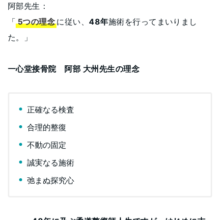
阿部先生：
「
5つの理念
に従い、
48年
施術を行ってまいりまし
た。」
一心堂接骨院 阿部 大州先生の理念
正確なる検査
合理的整復
不動の固定
誠実なる施術
弛まぬ探究心