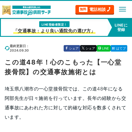
menu
電話相談
無料
LINE登録者限定！
LINEに
登録
「交通事故：より良い通院先の選び方」
最終更新日：
シェア
シェア
LINE
はてブ
2024.09.30
この道48年！心のこもった【一心堂
接骨院】の交通事故施術とは
埼玉県八潮市の一心堂接骨院では、この道48年になる
阿部先生が日々施術を行っています。長年の経験から交
通事故にあわれた方に対して的確な対応を数多くされて
います。