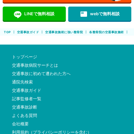
featured_play_list
LINEで無料相談
webで無料相談
TOP
交通事故ガイド
交通事故施術に強い整骨院
各整骨院の交通事故施術
こ
トップページ
交通事故病院サーチとは
交通事故に初めて遭われた方へ
通院先検索
交通事故ガイド
記事監修者一覧
交通事故診断
よくある質問
会社概要
利用規約（プライバシーポリシーを含む）