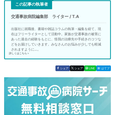
この記事の執筆者
交通事故病院編集部 ライター / T.A
出版社に就職後、書籍や雑誌コラムの執筆・編集を経て、現
在はフリーライターとして活動中。家族が交通事故の被害に
あった過去の経験をもとに、怪我の治療先や手続きのコツな
どをお届けしていきます。みなさんのお悩みが少しでも軽減
されますように…。
詳しくはこちら＞
シェア
シェア
LINE
はてブ