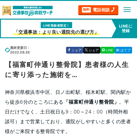
menu
電話相談
無料
LINE登録者限定！
LINEに
登録
「交通事故：より良い通院先の選び方」
最終更新日：
シェア
シェア
LINE
はてブ
2022.08.26
【福富町仲通り整骨院】患者様の人生
に寄り添った施術を…
神奈川県横浜市中区、日ノ出町駅、桜木町駅、関内駅か
ら徒歩6分のところにある
「福富町仲通り整骨院」
。平
日だけでなく、土日祝日も9：00～24：00（時間外相
談可）まで営業しており、通院がしやすいと多くの患者
様がご来院する整骨院です。