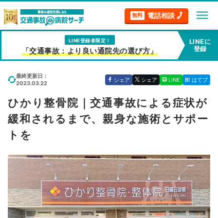
menu
電話相談
無料
LINE登録者限定！
LINEに
登録
「交通事故：より良い通院先の選び方」
最終更新日：
シェア
シェア
LINE
はてブ
2023.03.22
ひかり整骨院｜交通事故による症状が
緩和されるまで、親身な施術とサポー
トを