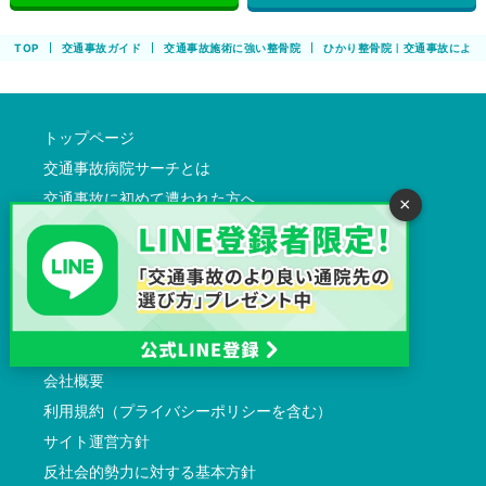
TOP
交通事故ガイド
交通事故施術に強い整骨院
ひかり整骨院｜交通事故による
トップページ
交通事故病院サーチとは
交通事故に初めて遭われた方へ
×
通院先検索
交通事故ガイド
記事監修者一覧
交通事故診断
よくある質問
会社概要
利用規約（プライバシーポリシーを含む）
サイト運営方針
反社会的勢力に対する基本方針